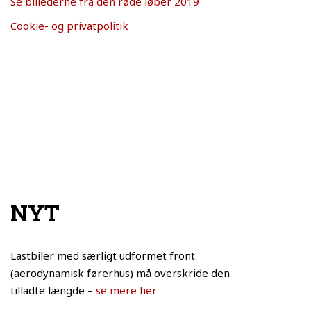
Se billederne fra den røde løber 2019
Cookie- og privatpolitik
NYT
Lastbiler med særligt udformet front
(aerodynamisk førerhus) må overskride den
tilladte længde –
se mere her