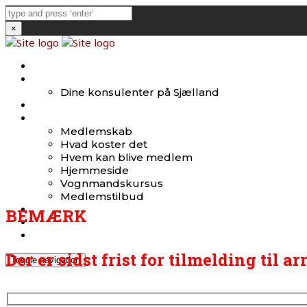
×
Forside
Bestyrelsen
Dine konsulenter på Sjælland
Links
Medlemmer
Medlemskab
Hvad koster det
Hvem kan blive medlem
Hjemmeside
Vognmandskursus
Medlemstilbud
Nyheder
BEMÆRK
Mig og min lastbil
Farligt gods
Der er sidst frist for tilmelding til 
Toggle navigation