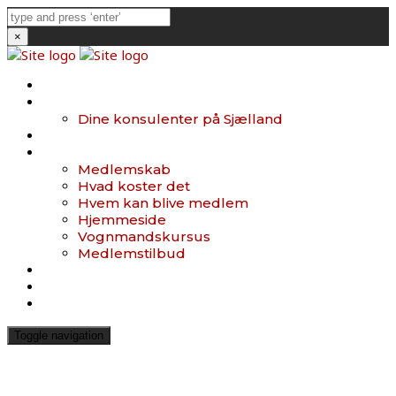
×
Forside
Bestyrelsen
Dine konsulenter på Sjælland
Links
Medlemmer
Medlemskab
Hvad koster det
Hvem kan blive medlem
Hjemmeside
Vognmandskursus
Medlemstilbud
Nyheder
Mig og min lastbil
Farligt gods
Toggle navigation